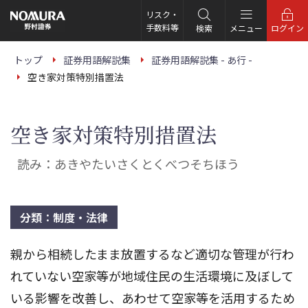
こ
の
リスク・
ペ
手数料等
検索
メニュー
ログイン
ー
ジ
の
トップ
証券用語解説集
証券用語解説集 - あ行 -
本
空き家対策特別措置法
文
へ
空き家対策特別措置法
読み：あきやたいさくとくべつそちほう
分類：制度・法律
親から相続したまま放置するなど適切な管理が行わ
れていない空家等が地域住民の生活環境に及ぼして
いる影響を改善し、あわせて空家等を活用するため