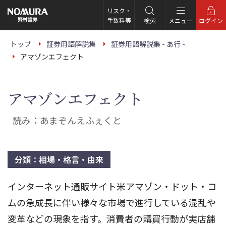
こ
の
リスク・
ペ
手数料等
検索
メニュー
ログイン
ー
ジ
の
トップ
証券用語解説集
証券用語解説集 - あ行 -
本
アマゾンエフェクト
文
へ
アマゾンエフェクト
読み：あまぞんえふぇくと
分類：相場・格言・由来
インターネット通販サイト米アマゾン・ドット・コ
ムの急成長に伴い様々な市場で進行している混乱や
変革などの現象を指す。消費者の購買行動が実店舗