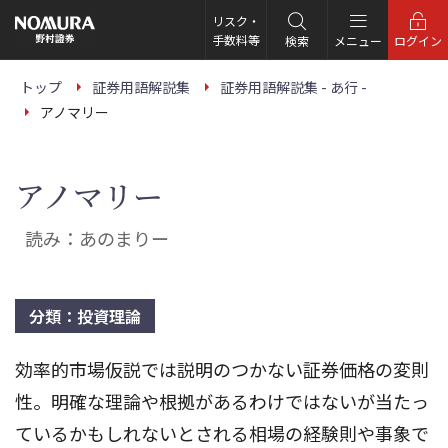
こ
の
リスク・
ペ
手数料等
検索
メニュー
ログイン
ー
ジ
の
トップ
証券用語解説集
証券用語解説集 - あ行 -
本
アノマリー
文
へ
アノマリー
読み：あのまりー
分類：投資理論
効率的市場仮説では説明のつかない証券価格の変則
性。明確な理論や根拠があるわけではないが当たっ
ているかもしれないとされる相場の経験則や事象で