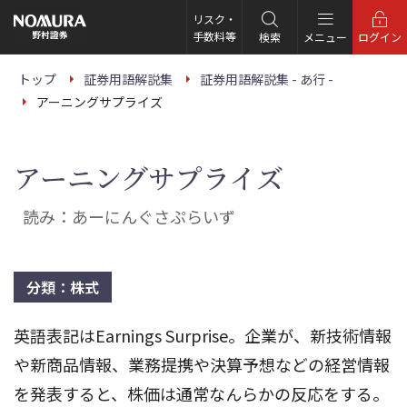
こ
の
リスク・
ペ
手数料等
検索
メニュー
ログイン
ー
ジ
の
トップ
証券用語解説集
証券用語解説集 - あ行 -
本
アーニングサプライズ
文
へ
アーニングサプライズ
読み：あーにんぐさぷらいず
分類：株式
英語表記はEarnings Surprise。企業が、新技術情報
や新商品情報、業務提携や決算予想などの経営情報
を発表すると、株価は通常なんらかの反応をする。