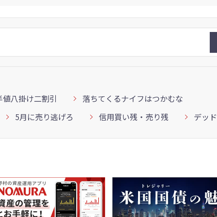
半値八掛け二割引
落ちてくるナイフはつかむな
5月に売り逃げろ
信用買い残・売り残
デッド