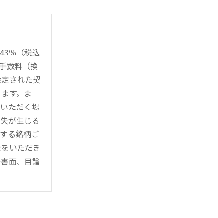
43％（税込
時手数料（換
設定された契
ります。ま
用いただく場
損失が生じる
管する銘柄ご
金をいただき
等書面、目論