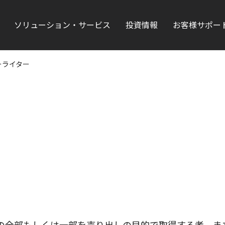
ソリューション・サービス
投資情報
お客様サポー
ーライター
の全部もしくは一部を売り出しの目的で取得する者、ま