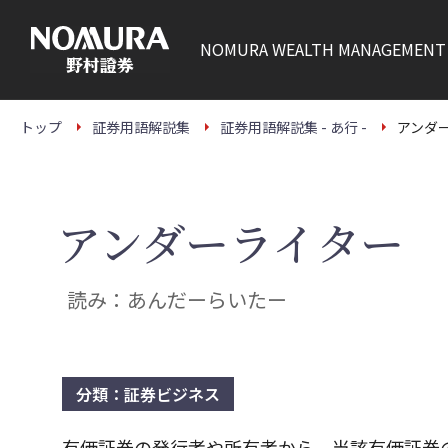
こ
の
ペ
NOMURA
WEALTH MANAGEMENT
ー
ジ
の
本
文
トップ
証券用語解説集
証券用語解説集 - あ行 -
アンダ
へ
アンダーライター
読み：あんだーらいたー
分類：証券ビジネス
有価証券の発行者や所有者から、当該有価証券