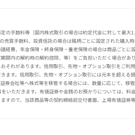
定の手数料等（国内株式取引の場合は約定代金に対して最大1.
））の売買手数料、投資信託の場合は銘柄ごとに設定された購入
の諸経費、年金保険・終身保険・養老保険の場合は商品ごとに
定期間内の解約時の解約控除、等）をご負担いただく場合があ
るおそれがあります。信用取引、先物・オプション取引をご利
だきます。信用取引、先物・オプション取引には元本を超える
の証券会社等へ株式等を移管する場合には、数量に応じて、移
数料をいただきます。有価証券や金銭のお預かりについては、料
りますので、当該商品等の契約締結前交付書面、上場有価証券