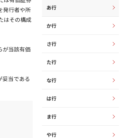
あ行
を発行者や所
たはその構成
か行
さ行
らが当該有価
た行
が妥当である
な行
は行
ま行
や行