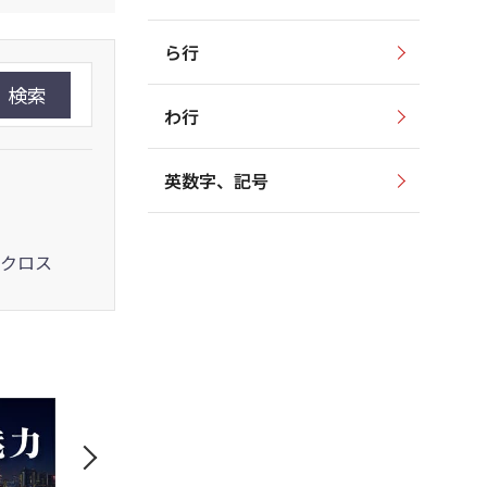
ら行
検索
わ行
英数字、記号
クロス