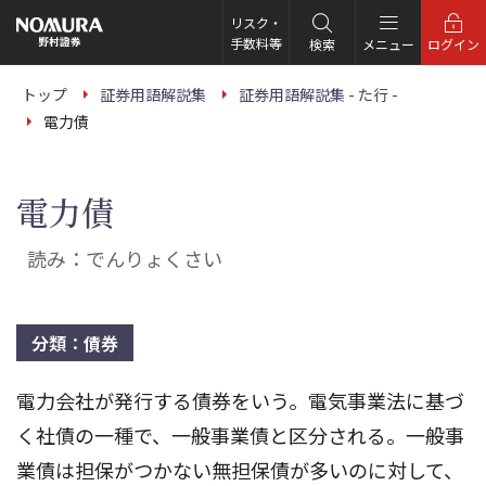
こ
の
リスク・
ペ
手数料等
検索
メニュー
ログイン
ー
ジ
の
トップ
証券用語解説集
証券用語解説集 - た行 -
本
電力債
文
へ
電力債
読み：でんりょくさい
分類：債券
電力会社が発行する債券をいう。電気事業法に基づ
く社債の一種で、一般事業債と区分される。一般事
業債は担保がつかない無担保債が多いのに対して、