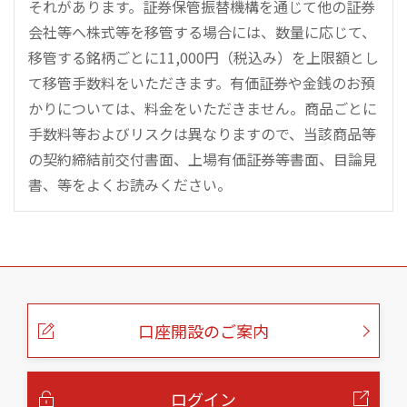
それがあります。証券保管振替機構を通じて他の証券
会社等へ株式等を移管する場合には、数量に応じて、
移管する銘柄ごとに11,000円（税込み）を上限額とし
て移管手数料をいただきます。有価証券や金銭のお預
かりについては、料金をいただきません。商品ごとに
手数料等およびリスクは異なりますので、当該商品等
の契約締結前交付書面、上場有価証券等書面、目論見
書、等をよくお読みください。
こ
の
ペ
ー
口座開設のご案内
ジ
の
本
文
へ
ログイン