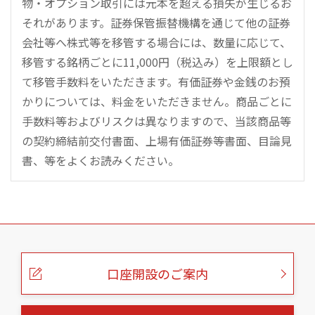
物・オプション取引には元本を超える損失が生じるお
それがあります。証券保管振替機構を通じて他の証券
会社等へ株式等を移管する場合には、数量に応じて、
移管する銘柄ごとに11,000円（税込み）を上限額とし
て移管手数料をいただきます。有価証券や金銭のお預
かりについては、料金をいただきません。商品ごとに
手数料等およびリスクは異なりますので、当該商品等
の契約締結前交付書面、上場有価証券等書面、目論見
書、等をよくお読みください。
こ
の
ペ
ー
口座開設のご案内
ジ
の
本
文