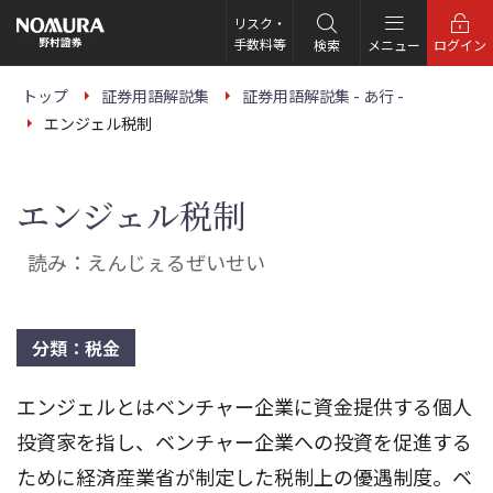
こ
の
リスク・
ペ
手数料等
検索
メニュー
ログイン
ー
ジ
の
トップ
証券用語解説集
証券用語解説集 - あ行 -
本
エンジェル税制
文
へ
エンジェル税制
読み：えんじぇるぜいせい
分類：税金
エンジェルとはベンチャー企業に資金提供する個人
投資家を指し、ベンチャー企業への投資を促進する
ために経済産業省が制定した税制上の優遇制度。ベ