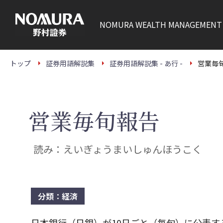
こ
の
ペ
NOMURA
WEALTH MANAGEMENT
ー
ジ
の
本
文
トップ
証券用語解説集
証券用語解説集 - あ行 -
営業毎
へ
営業毎旬報告
読み：えいぎょうまいしゅんほうこく
分類：経済
日本銀行（日銀）が10日ごと（毎旬）に公表