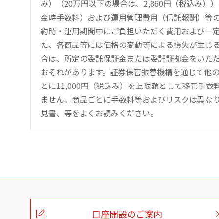
み）（20万円以下の場合は、2,860円（税込み
金時手数料）および運用管理費用（信託報酬）等
約時・運用期間中にご負担いただく費用および一
た、各商品等には価格の変動等による損失が生じ
合は、所定の委託保証金または委託証拠金をいた
おそれがあります。証券保管振替機構を通じて他
とに11,000円（税込み）を上限額として移管手
ません。商品ごとに手数料等およびリスクは異な
見書、等をよくお読みください。
こ
の
ペ
ー
口座開設のご案内
ジ