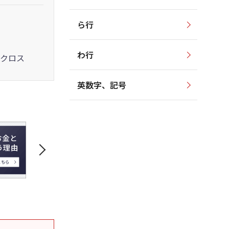
ら行
わ行
クロス
英数字、記号