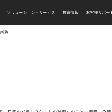
ソリューション・サービス
投資情報
お客様サポー
旬報告
する「日銀のバランスシートの状況」のこと。資産、負債