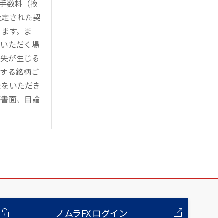
時手数料（換
設定された契
ります。ま
用いただく場
損失が生じる
管する銘柄ご
金をいただき
等書面、目論
ノムラFX ログイン