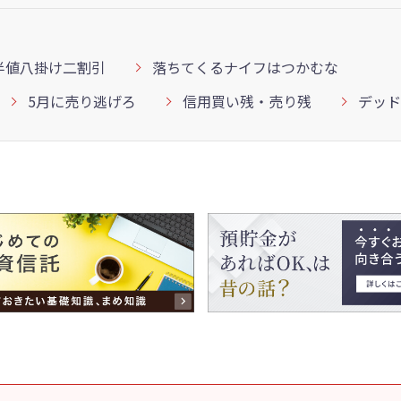
半値八掛け二割引
落ちてくるナイフはつかむな
5月に売り逃げろ
信用買い残・売り残
デッド