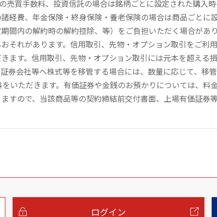
））の売買手数料、投資信託の場合は銘柄ごとに設定された購入
の諸経費、年金保険・終身保険・養老保険の場合は商品ごとに
定期間内の解約時の解約控除、等）をご負担いただく場合があ
るおそれがあります。信用取引、先物・オプション取引をご利
だきます。信用取引、先物・オプション取引には元本を超える
の証券会社等へ株式等を移管する場合には、数量に応じて、移
数料をいただきます。有価証券や金銭のお預かりについては、料
りますので、当該商品等の契約締結前交付書面、上場有価証券
ログイン