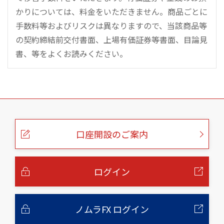
かりについては、料金をいただきません。商品ごとに
手数料等およびリスクは異なりますので、当該商品等
の契約締結前交付書面、上場有価証券等書面、目論見
書、等をよくお読みください。
こ
の
ペ
ー
口座開設のご案内
ジ
の
本
文
へ
ログイン
ノムラFX ログイン