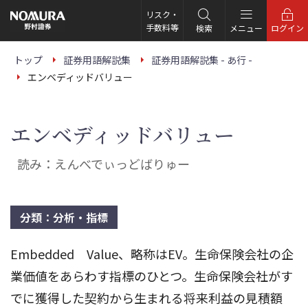
こ
の
リスク・
ペ
手数料等
検索
メニュー
ログイン
ー
ジ
の
トップ
証券用語解説集
証券用語解説集 - あ行 -
本
エンベディッドバリュー
文
へ
エンベディッドバリュー
読み：えんべでぃっどばりゅー
分類：分析・指標
Embedded Value、略称はEV。生命保険会社の企
業価値をあらわす指標のひとつ。生命保険会社がす
でに獲得した契約から生まれる将来利益の見積額