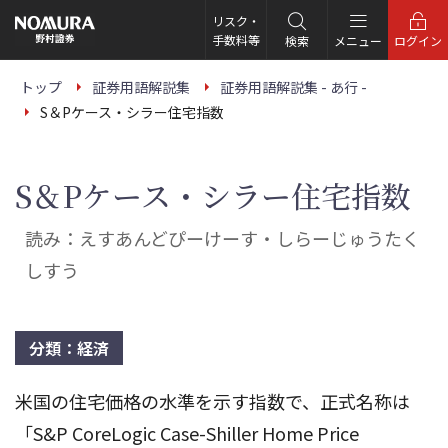
こ
の
リスク・
ペ
手数料等
検索
メニュー
ログイン
ー
ジ
の
トップ
証券用語解説集
証券用語解説集 - あ行 -
本
S＆Pケース・シラー住宅指数
文
へ
S＆Pケース・シラー住宅指数
読み：えすあんどぴーけーす・しらーじゅうたく
しすう
分類：経済
米国の住宅価格の水準を示す指数で、正式名称は
「S&P CoreLogic Case-Shiller Home Price