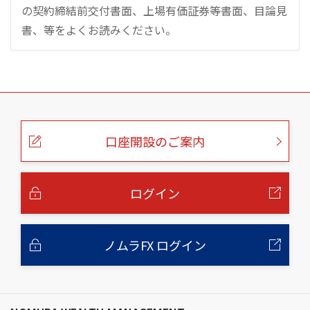
の契約締結前交付書面、上場有価証券等書面、目論見
書、等をよくお読みください。
こ
の
ペ
ー
口座開設のご案内
ジ
の
本
文
へ
ログイン
ノムラFX ログイン