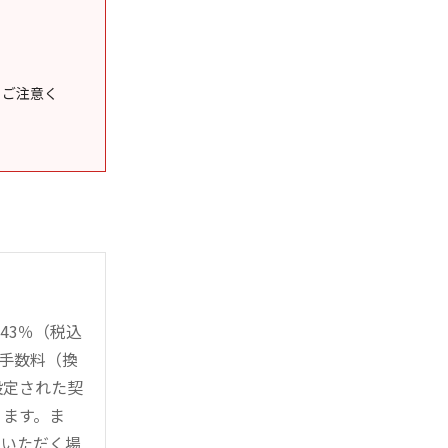
うご注意く
43％（税込
時手数料（換
設定された契
ります。ま
用いただく場