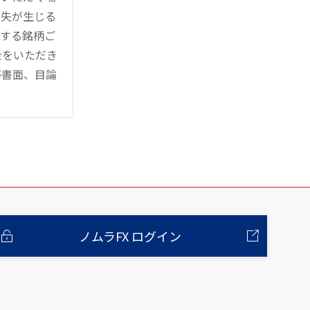
損失が生じる
管する銘柄ご
金をいただき
等書面、目論
ノムラFX ログイン