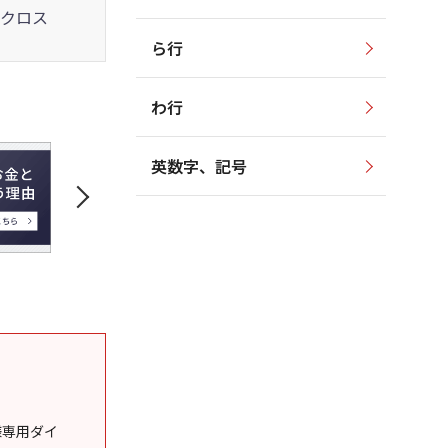
クロス
ら行
わ行
英数字、記号
様専用ダイ