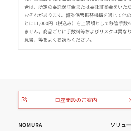
合は、所定の委託保証金または委託証拠金をいた
おそれがあります。証券保管振替機構を通じて他
とに11,000円（税込み）を上限額として移管手
ません。商品ごとに手数料等およびリスクは異な
見書、等をよくお読みください。
こ
の
ペ
ー
口座開設のご案内
ジ
の
本
文
へ
NOMURA
ソリュ