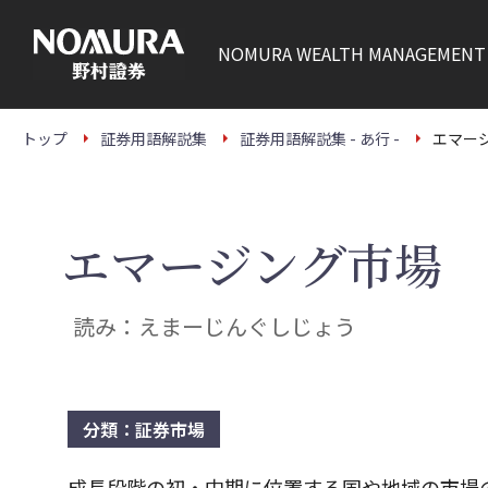
こ
の
ペ
NOMURA
WEALTH MANAGEMENT
ー
ジ
の
本
文
トップ
証券用語解説集
証券用語解説集 - あ行 -
エマー
へ
エマージング市場
読み：えまーじんぐしじょう
分類：証券市場
成長段階の初・中期に位置する国や地域の市場