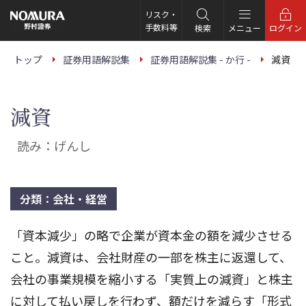
こ
の
リスク・
ペ
手数料等
検索
メニュー
ログイン
ー
ジ
の
トップ
証券用語解説集
証券用語解説集 - か行 -
減資
本
文
へ
減資
読み：げんし
分類：会社・経営
「資本減少」の略で企業が資本金の額を減少させる
こと。減資は、会社財産の一部を株主に返還して、
会社の事業規模を縮小する「実質上の減資」と株主
に対して払い戻しを行わず、額だけを減らす「形式