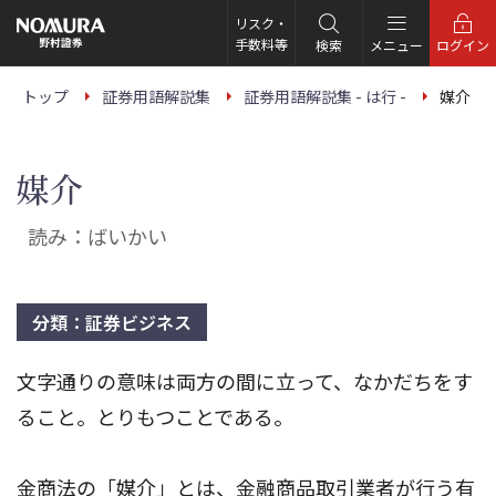
こ
の
リスク・
ペ
手数料等
検索
メニュー
ログイン
ー
ジ
の
トップ
証券用語解説集
証券用語解説集 - は行 -
媒介
本
文
へ
媒介
読み：ばいかい
分類：証券ビジネス
文字通りの意味は両方の間に立って、なかだちをす
ること。とりもつことである。
金商法の「媒介」とは、金融商品取引業者が行う有