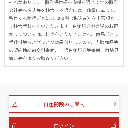
それがあります。証券保管振替機構を通じて他の証券
会社等へ株式等を移管する場合には、数量に応じて、
移管する銘柄ごとに11,000円（税込み）を上限額とし
て移管手数料をいただきます。有価証券や金銭のお預
かりについては、料金をいただきません。商品ごとに
手数料等およびリスクは異なりますので、当該商品等
の契約締結前交付書面、上場有価証券等書面、目論見
書、等をよくお読みください。
こ
の
ペ
ー
口座開設のご案内
ジ
の
本
文
へ
ログイン