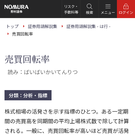
こ
の
リスク・
ペ
手数料等
検索
メニュー
ログイン
ー
ジ
の
トップ
証券用語解説集
証券用語解説集 - は行 -
本
売買回転率
文
へ
売買回転率
読み：ばいばいかいてんりつ
分類：分析・指標
株式相場の活発さを示す指標のひとつ。ある一定期
間の売買高を同期間の平均上場株式数で除して計算
される。一般に、売買回転率が高いほど売買が活発