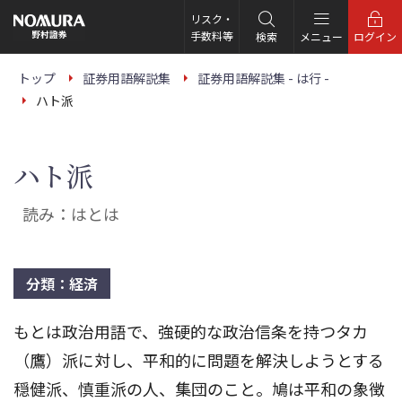
こ
の
リスク・
ペ
手数料等
検索
メニュー
ログイン
ー
ジ
の
トップ
証券用語解説集
証券用語解説集 - は行 -
本
ハト派
文
へ
ハト派
読み：はとは
分類：経済
もとは政治用語で、強硬的な政治信条を持つタカ
（鷹）派に対し、平和的に問題を解決しようとする
穏健派、慎重派の人、集団のこと。鳩は平和の象徴