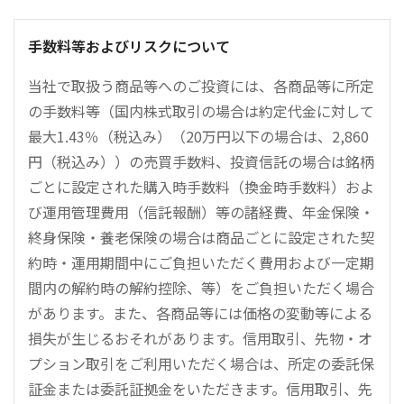
手数料等およびリスクについて
当社で取扱う商品等へのご投資には、各商品等に所定
の手数料等（国内株式取引の場合は約定代金に対して
最大1.43％（税込み）（20万円以下の場合は、2,860
円（税込み））の売買手数料、投資信託の場合は銘柄
ごとに設定された購入時手数料（換金時手数料）およ
び運用管理費用（信託報酬）等の諸経費、年金保険・
終身保険・養老保険の場合は商品ごとに設定された契
約時・運用期間中にご負担いただく費用および一定期
間内の解約時の解約控除、等）をご負担いただく場合
があります。また、各商品等には価格の変動等による
損失が生じるおそれがあります。信用取引、先物・オ
プション取引をご利用いただく場合は、所定の委託保
証金または委託証拠金をいただきます。信用取引、先