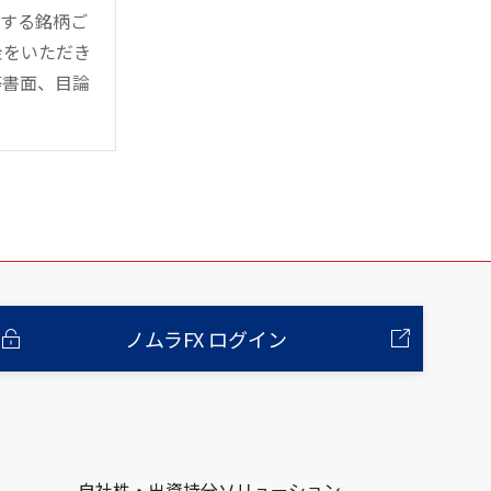
管する銘柄ご
金をいただき
等書面、目論
ノムラFX ログイン
自社株・出資持分ソリューション