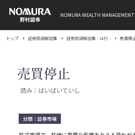
こ
の
ペ
NOMURA
WEALTH MANAGEMENT
ー
ジ
の
本
文
トップ
証券用語解説集
証券用語解説集 - は行 -
売買停
へ
売買停止
読み：ばいばいていし
分類：証券市場
株式市場で、株価に重要な影響を与える恐れが