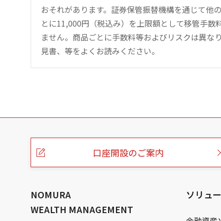
おそれがあります。証券保管振替機構を通じて他
とに11,000円（税込み）を上限額として移管手
ません。商品ごとに手数料等およびリスクは異な
見書、等をよくお読みください。
こ
の
ペ
ー
口座開設のご案内
ジ
の
本
文
へ
NOMURA
ソリュ
WEALTH MANAGEMENT
金融資産