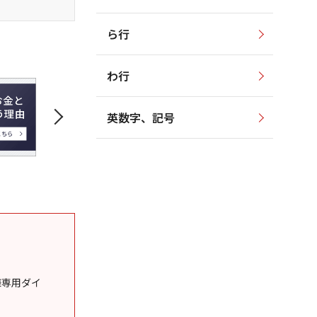
ら行
わ行
英数字、記号
様専用ダイ