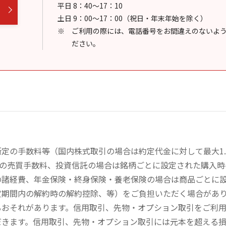
平日 8：40～17：10
土日 9：00～17：00（祝日・年末年始を除く）
ご利用の際には、電話番号をお間違えのないよ
ださい。
定の手数料等（国内株式取引の場合は約定代金に対して最大1.
））の売買手数料、投資信託の場合は銘柄ごとに設定された購入
の諸経費、年金保険・終身保険・養老保険の場合は商品ごとに
定期間内の解約時の解約控除、等）をご負担いただく場合があ
るおそれがあります。信用取引、先物・オプション取引をご利
だきます。信用取引、先物・オプション取引には元本を超える