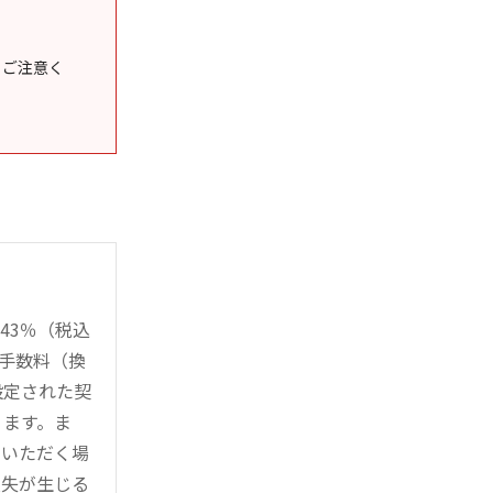
うご注意く
43％（税込
時手数料（換
設定された契
ります。ま
用いただく場
損失が生じる