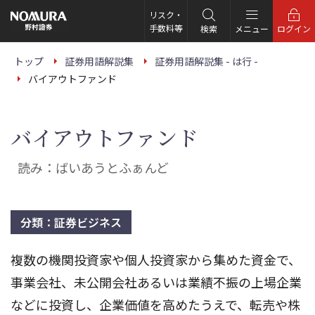
こ
の
リスク・
ペ
手数料等
検索
メニュー
ログイン
ー
ジ
の
トップ
証券用語解説集
証券用語解説集 - は行 -
本
バイアウトファンド
文
へ
バイアウトファンド
読み：ばいあうとふぁんど
分類：証券ビジネス
複数の機関投資家や個人投資家から集めた資金で、
事業会社、未公開会社あるいは業績不振の上場企業
などに投資し、企業価値を高めたうえで、転売や株