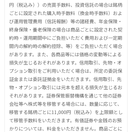
円（税込み））の売買手数料、投資信託の場合は銘柄
ごとに設定された購入時手数料（換金時手数料）およ
び運用管理費用（信託報酬）等の諸経費、年金保険・
終身保険・養老保険の場合は商品ごとに設定された契
約時・運用期間中にご負担いただく費用および一定期
間内の解約時の解約控除、等）をご負担いただく場合
があります。また、各商品等には価格の変動等による
損失が生じるおそれがあります。信用取引、先物・オ
プション取引をご利用いただく場合は、所定の委託保
証金または委託証拠金をいただきます。信用取引、先
物・オプション取引には元本を超える損失が生じるお
それがあります。証券保管振替機構を通じて他の証券
会社等へ株式等を移管する場合には、数量に応じて、
移管する銘柄ごとに11,000円（税込み）を上限額とし
て移管手数料をいただきます。有価証券や金銭のお預
かりについては、料金をいただきません。商品ごとに