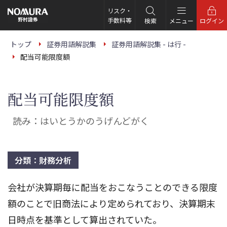
こ
の
リスク・
ペ
手数料等
検索
メニュー
ログイン
ー
ジ
の
トップ
証券用語解説集
証券用語解説集 - は行 -
本
配当可能限度額
文
へ
配当可能限度額
読み：はいとうかのうげんどがく
分類：財務分析
会社が決算期毎に配当をおこなうことのできる限度
額のことで旧商法により定められており、決算期末
日時点を基準として算出されていた。