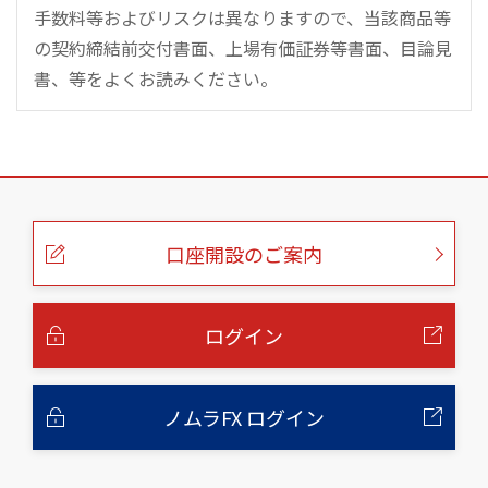
手数料等およびリスクは異なりますので、当該商品等
の契約締結前交付書面、上場有価証券等書面、目論見
書、等をよくお読みください。
こ
の
ペ
ー
口座開設のご案内
ジ
の
本
文
へ
ログイン
ノムラFX ログイン