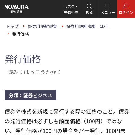
こ
の
リスク・
ペ
手数料等
検索
メニュー
ログイン
ー
ジ
の
トップ
証券用語解説集
証券用語解説集 - は行 -
本
発行価格
文
へ
発行価格
読み：はっこうかかく
分類：証券ビジネス
債券や株式を新規に発行する際の価格のこと。債券
の発行価格は必ずしも額面価格（100円）ではな
い。発行価格が100円の場合をパー発行、100円未