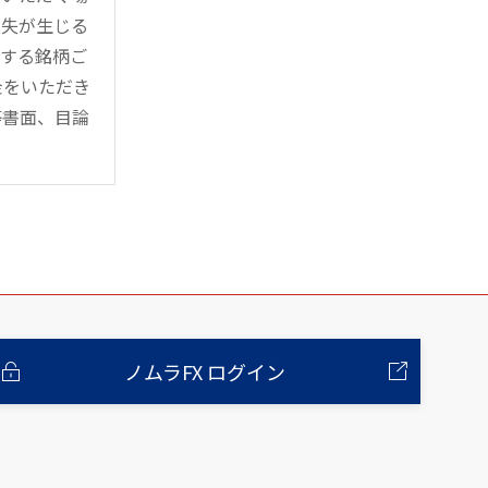
損失が生じる
管する銘柄ご
金をいただき
等書面、目論
ノムラFX ログイン