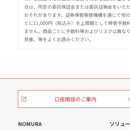
合は、所定の委託保証金または委託証拠金をいた
おそれがあります。証券保管振替機構を通じて他
とに11,000円（税込み）を上限額として移管手
ません。商品ごとに手数料等およびリスクは異な
見書、等をよくお読みください。
こ
の
ペ
ー
口座開設のご案内
ジ
の
本
文
へ
NOMURA
ソリュ