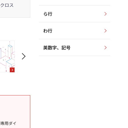
クロス
ら行
わ行
英数字、記号
様専用ダイ