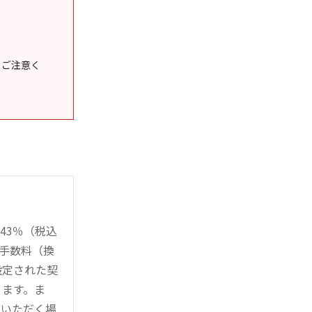
うご注意く
43％（税込
時手数料（換
設定された契
ります。ま
用いただく場