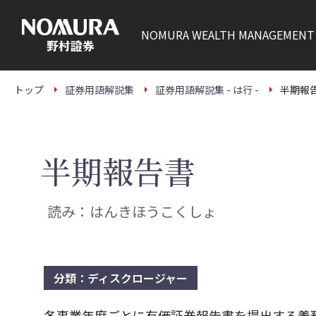
こ
の
ペ
NOMURA
WEALTH MANAGEMENT
ー
ジ
の
本
文
トップ
証券用語解説集
証券用語解説集 - は行 -
半期報
へ
半期報告書
読み：はんきほうこくしょ
分類：ディスクロージャー
各事業年度ごとに有価証券報告書を提出する義