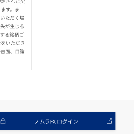
設定された契
ります。ま
用いただく場
損失が生じる
管する銘柄ご
金をいただき
等書面、目論
ノムラFX ログイン