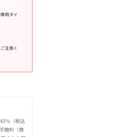
様専用ダイ
うご注意く
43％（税込
時手数料（換