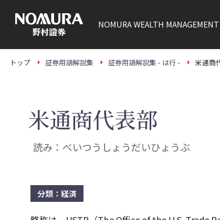
こ
の
ペ
NOMURA
WEALTH MANAGEMENT
ー
ジ
の
本
文
トップ
証券用語解説集
証券用語解説集 - は行 -
米通商
へ
米通商代表部
読み：べいつうしょうだいひょうぶ
分類：経済
略称は、USTR（The Office of the U.S. 