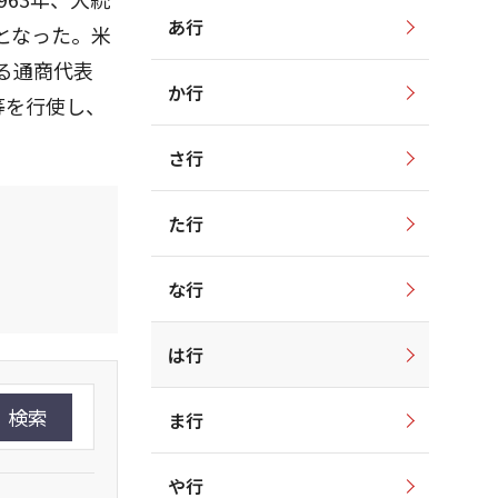
あ行
となった。米
る通商代表
か行
等を行使し、
さ行
た行
な行
は行
検索
ま行
や行