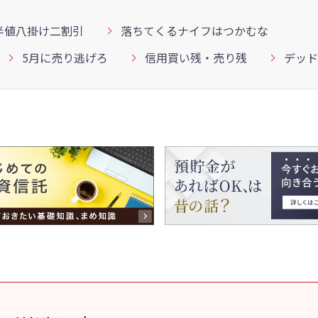
半値八掛け二割引
落ちてくるナイフはつかむな
5月に売り逃げろ
信用買い残・売り残
デッド