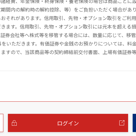
の諸経費、年金保険・終身保険・養老保険の場合は商品ごとに
定期間内の解約時の解約控除、等）をご負担いただく場合があ
るおそれがあります。信用取引、先物・オプション取引をご利
だきます。信用取引、先物・オプション取引には元本を超える
の証券会社等へ株式等を移管する場合には、数量に応じて、移
数料をいただきます。有価証券や金銭のお預かりについては、料
りますので、当該商品等の契約締結前交付書面、上場有価証券
ログイン