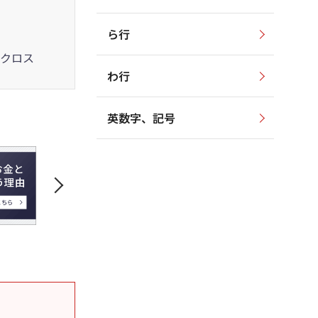
ら行
クロス
わ行
英数字、記号