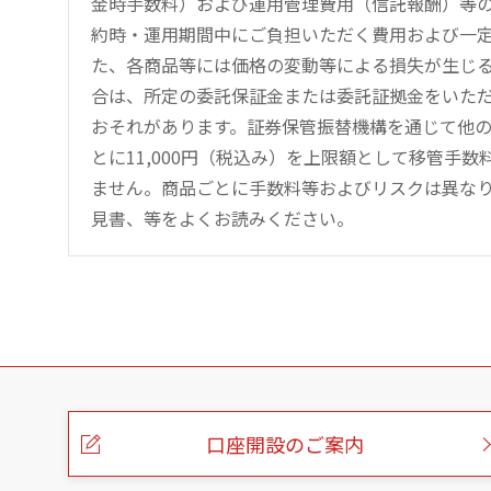
金時手数料）および運用管理費用（信託報酬）等
約時・運用期間中にご負担いただく費用および一
た、各商品等には価格の変動等による損失が生じ
合は、所定の委託保証金または委託証拠金をいた
おそれがあります。証券保管振替機構を通じて他
とに11,000円（税込み）を上限額として移管手
ません。商品ごとに手数料等およびリスクは異な
見書、等をよくお読みください。
こ
の
ペ
ー
口座開設のご案内
ジ
の
本