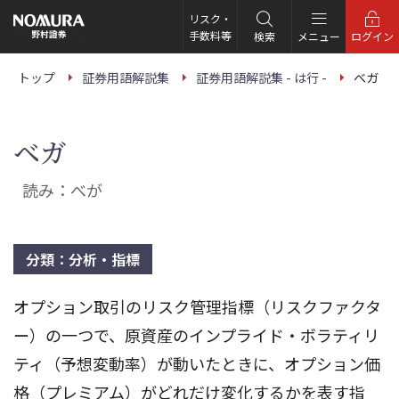
こ
の
リスク・
ペ
手数料等
検索
メニュー
ログイン
ー
ジ
の
トップ
証券用語解説集
証券用語解説集 - は行 -
ベガ
本
文
へ
ベガ
読み：べが
分類：分析・指標
オプション取引のリスク管理指標（リスクファクタ
ー）の一つで、原資産のインプライド・ボラティリ
ティ（予想変動率）が動いたときに、オプション価
格（プレミアム）がどれだけ変化するかを表す指