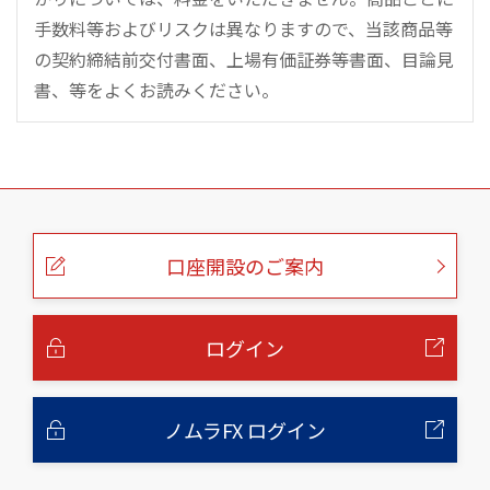
手数料等およびリスクは異なりますので、当該商品等
の契約締結前交付書面、上場有価証券等書面、目論見
書、等をよくお読みください。
こ
の
ペ
ー
口座開設のご案内
ジ
の
本
文
へ
ログイン
ノムラFX ログイン