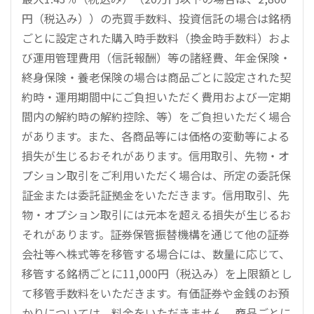
円（税込み））の売買手数料、投資信託の場合は銘柄
ごとに設定された購入時手数料（換金時手数料）およ
び運用管理費用（信託報酬）等の諸経費、年金保険・
終身保険・養老保険の場合は商品ごとに設定された契
約時・運用期間中にご負担いただく費用および一定期
間内の解約時の解約控除、等）をご負担いただく場合
があります。また、各商品等には価格の変動等による
損失が生じるおそれがあります。信用取引、先物・オ
プション取引をご利用いただく場合は、所定の委託保
証金または委託証拠金をいただきます。信用取引、先
物・オプション取引には元本を超える損失が生じるお
それがあります。証券保管振替機構を通じて他の証券
会社等へ株式等を移管する場合には、数量に応じて、
移管する銘柄ごとに11,000円（税込み）を上限額とし
て移管手数料をいただきます。有価証券や金銭のお預
かりについては、料金をいただきません。商品ごとに