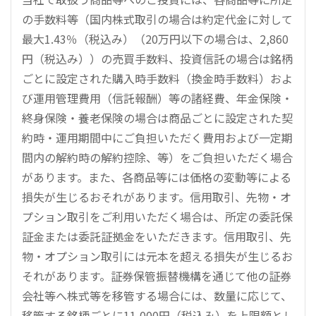
の手数料等（国内株式取引の場合は約定代金に対して
最大1.43％（税込み）（20万円以下の場合は、2,860
円（税込み））の売買手数料、投資信託の場合は銘柄
ごとに設定された購入時手数料（換金時手数料）およ
び運用管理費用（信託報酬）等の諸経費、年金保険・
終身保険・養老保険の場合は商品ごとに設定された契
約時・運用期間中にご負担いただく費用および一定期
間内の解約時の解約控除、等）をご負担いただく場合
があります。また、各商品等には価格の変動等による
損失が生じるおそれがあります。信用取引、先物・オ
プション取引をご利用いただく場合は、所定の委託保
証金または委託証拠金をいただきます。信用取引、先
物・オプション取引には元本を超える損失が生じるお
それがあります。証券保管振替機構を通じて他の証券
会社等へ株式等を移管する場合には、数量に応じて、
移管する銘柄ごとに11,000円（税込み）を上限額とし