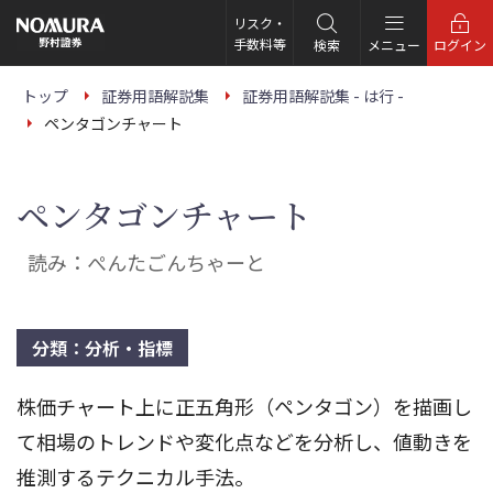
こ
の
リスク・
ペ
手数料等
検索
メニュー
ログイン
ー
ジ
の
トップ
証券用語解説集
証券用語解説集 - は行 -
本
ペンタゴンチャート
文
へ
ペンタゴンチャート
読み：ぺんたごんちゃーと
分類：分析・指標
株価チャート上に正五角形（ペンタゴン）を描画し
て相場のトレンドや変化点などを分析し、値動きを
推測するテクニカル手法。