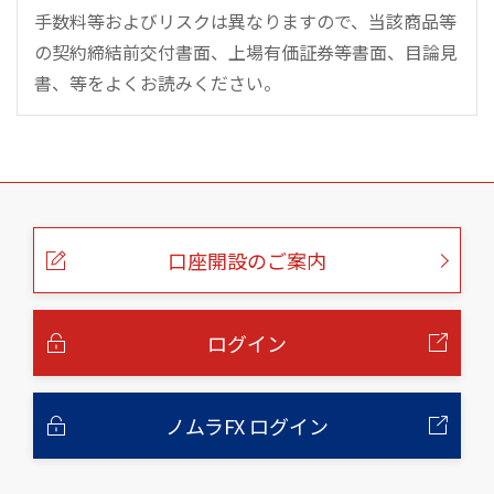
手数料等およびリスクは異なりますので、当該商品等
の契約締結前交付書面、上場有価証券等書面、目論見
書、等をよくお読みください。
こ
の
ペ
ー
口座開設のご案内
ジ
の
本
文
へ
ログイン
ノムラFX ログイン