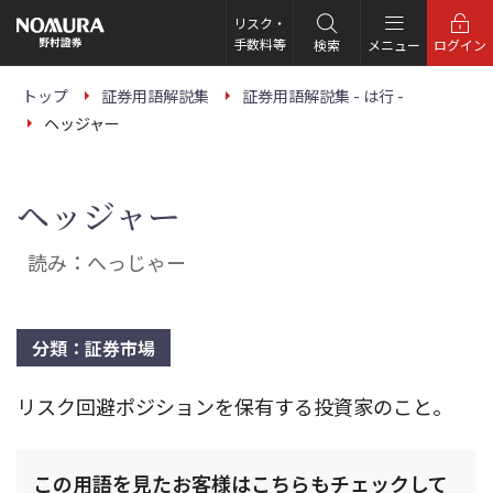
こ
の
リスク・
ペ
手数料等
検索
メニュー
ログイン
ー
ジ
の
トップ
証券用語解説集
証券用語解説集 - は行 -
本
ヘッジャー
文
へ
ヘッジャー
読み：へっじゃー
分類：証券市場
リスク回避ポジションを保有する投資家のこと。
この用語を見たお客様はこちらもチェックして