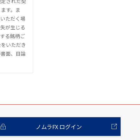
設定された契
ります。ま
用いただく場
損失が生じる
管する銘柄ご
金をいただき
等書面、目論
ノムラFX ログイン