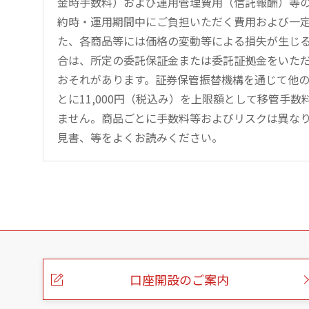
金時手数料）および運用管理費用（信託報酬）等
約時・運用期間中にご負担いただく費用および一
た、各商品等には価格の変動等による損失が生じ
合は、所定の委託保証金または委託証拠金をいた
おそれがあります。証券保管振替機構を通じて他
とに11,000円（税込み）を上限額として移管手
ません。商品ごとに手数料等およびリスクは異な
見書、等をよくお読みください。
こ
の
ペ
ー
口座開設のご案内
ジ
の
本