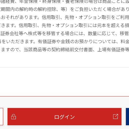
の諸経費、年金保険・終身保険・養老保険の場合は商品ごとに
定期間内の解約時の解約控除、等）をご負担いただく場合があ
るおそれがあります。信用取引、先物・オプション取引をご利
だきます。信用取引、先物・オプション取引には元本を超える
の証券会社等へ株式等を移管する場合には、数量に応じて、移
数料をいただきます。有価証券や金銭のお預かりについては、料
りますので、当該商品等の契約締結前交付書面、上場有価証券
ログイン