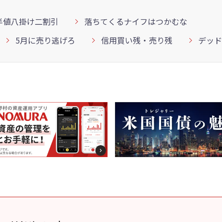
半値八掛け二割引
落ちてくるナイフはつかむな
5月に売り逃げろ
信用買い残・売り残
デッド