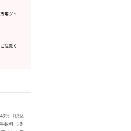
様専用ダイ
うご注意く
43％（税込
時手数料（換