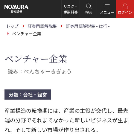
こ
の
リスク・
ペ
手数料等
検索
メニュー
ログイン
ー
ジ
の
トップ
証券用語解説集
証券用語解説集 - は行 -
本
ベンチャー企業
文
へ
ベンチャー企業
読み：べんちゃーきぎょう
分類：会社・経営
産業構造の転換期には、産業の主役が交代し、最先
端の分野でそれまでなかった新しいビジネスが生ま
れ、そして新しい市場が作り出される。