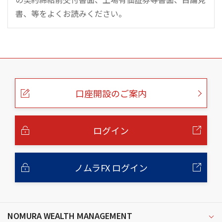
書、等をよくお読みください。
こ
の
ペ
ー
口座開設のご案内
ジ
の
本
文
へ
ログイン
ノムラFX ログイン
NOMURA WEALTH MANAGEMENT