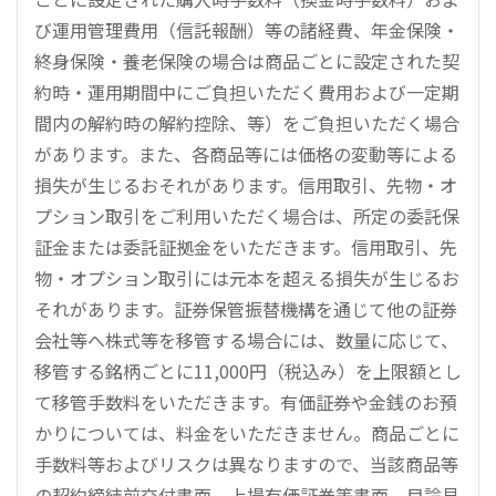
び運用管理費用（信託報酬）等の諸経費、年金保険・
終身保険・養老保険の場合は商品ごとに設定された契
約時・運用期間中にご負担いただく費用および一定期
間内の解約時の解約控除、等）をご負担いただく場合
があります。また、各商品等には価格の変動等による
損失が生じるおそれがあります。信用取引、先物・オ
プション取引をご利用いただく場合は、所定の委託保
証金または委託証拠金をいただきます。信用取引、先
物・オプション取引には元本を超える損失が生じるお
それがあります。証券保管振替機構を通じて他の証券
会社等へ株式等を移管する場合には、数量に応じて、
移管する銘柄ごとに11,000円（税込み）を上限額とし
て移管手数料をいただきます。有価証券や金銭のお預
かりについては、料金をいただきません。商品ごとに
手数料等およびリスクは異なりますので、当該商品等
の契約締結前交付書面、上場有価証券等書面、目論見