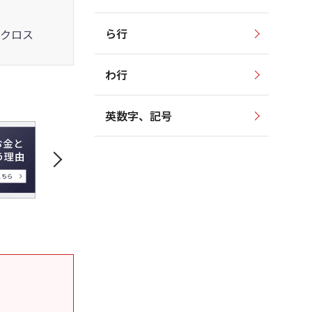
ら行
クロス
わ行
英数字、記号