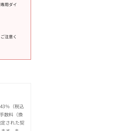
様専用ダイ
うご注意く
43％（税込
時手数料（換
設定された契
ります。ま