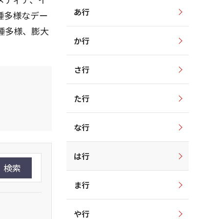
あ行
種多様なデー
種多様、膨大
か行
。
さ行
た行
な行
は行
検索
ま行
や行