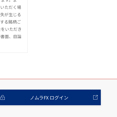
用いただく場
損失が生じる
管する銘柄ご
金をいただき
等書面、目論
ノムラFX ログイン