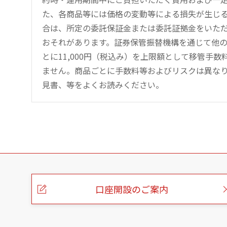
た、各商品等には価格の変動等による損失が生じ
合は、所定の委託保証金または委託証拠金をいた
おそれがあります。証券保管振替機構を通じて他
とに11,000円（税込み）を上限額として移管手
ません。商品ごとに手数料等およびリスクは異な
見書、等をよくお読みください。
こ
の
ペ
ー
口座開設のご案内
ジ
の
本
文
へ