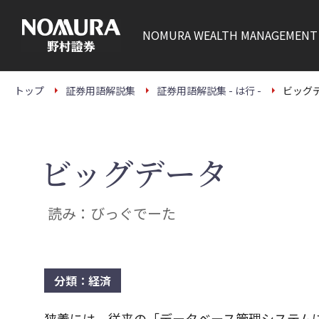
こ
の
ペ
NOMURA
WEALTH MANAGEMENT
ー
ジ
の
本
文
トップ
証券用語解説集
証券用語解説集 - は行 -
ビッグ
へ
ビッグデータ
読み：びっぐでーた
分類：経済
狭義には、従来の「データベース管理システム