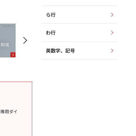
ら行
わ行
英数字、記号
様専用ダイ