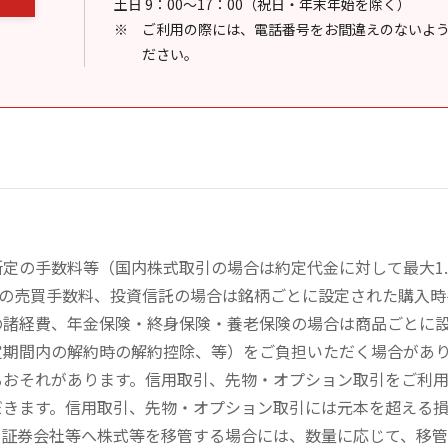
土日 9：00～17：00（祝日・年末年始を除く）
ご利用の際には、電話番号をお間違えのないよ
ださい。
定の手数料等（国内株式取引の場合は約定代金に対して最大1.
））の売買手数料、投資信託の場合は銘柄ごとに設定された購入
の諸経費、年金保険・終身保険・養老保険の場合は商品ごとに
定期間内の解約時の解約控除、等）をご負担いただく場合があ
るおそれがあります。信用取引、先物・オプション取引をご利
だきます。信用取引、先物・オプション取引には元本を超える
の証券会社等へ株式等を移管する場合には、数量に応じて、移