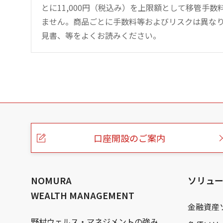
とに11,000円（税込み）を上限額として移管手
ません。商品ごとに手数料等およびリスクは異な
見書、等をよくお読みください。
こ
の
ペ
ー
口座開設のご案内
ジ
の
本
文
へ
NOMURA
ソリュ
WEALTH MANAGEMENT
金融資産
野村ウェルス・マネジメントの強み