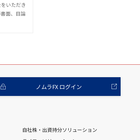
金をいただき
等書面、目論
ノムラFX ログイン
自社株・出資持分ソリューション