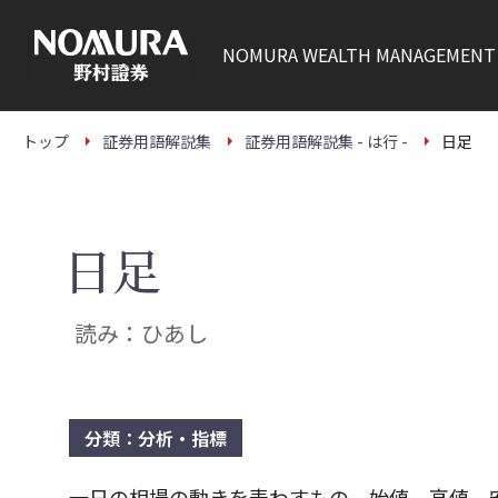
こ
の
ペ
NOMURA
WEALTH MANAGEMENT
ー
ジ
の
本
文
トップ
証券用語解説集
証券用語解説集 - は行 -
日足
へ
日足
読み：ひあし
分類：分析・指標
一日の相場の動きを表わすもの。始値、高値、