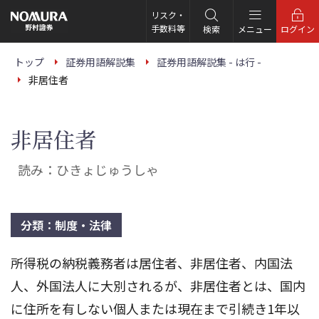
こ
の
リスク・
ペ
手数料等
検索
メニュー
ログイン
ー
ジ
の
トップ
証券用語解説集
証券用語解説集 - は行 -
本
非居住者
文
へ
非居住者
読み：ひきょじゅうしゃ
分類：制度・法律
所得税の納税義務者は居住者、非居住者、内国法
人、外国法人に大別されるが、非居住者とは、国内
に住所を有しない個人または現在まで引続き1年以