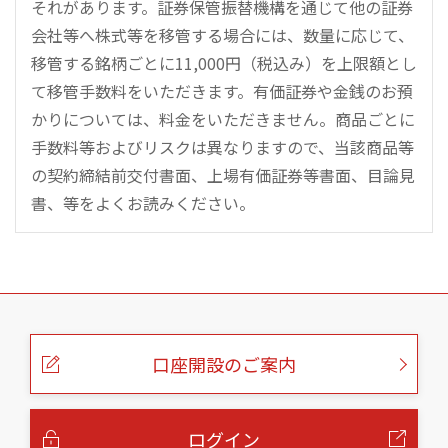
それがあります。証券保管振替機構を通じて他の証券
会社等へ株式等を移管する場合には、数量に応じて、
移管する銘柄ごとに11,000円（税込み）を上限額とし
て移管手数料をいただきます。有価証券や金銭のお預
かりについては、料金をいただきません。商品ごとに
手数料等およびリスクは異なりますので、当該商品等
の契約締結前交付書面、上場有価証券等書面、目論見
書、等をよくお読みください。
こ
の
ペ
ー
口座開設のご案内
ジ
の
本
文
へ
ログイン