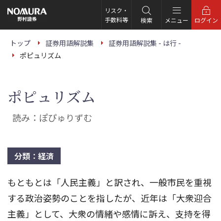
こ
の
リスク・
ペ
手数料等
検索
メニュー
ログイン
ー
ジ
の
トップ
証券用語解説集
証券用語解説集 - は行 -
本
ポピュリズム
文
へ
ポピュリズム
読み：ぽぴゅりずむ
分類：経済
もともとは「人民主義」と訳され、一般市民を重視
する政治姿勢のことを指したが、近年は「大衆迎合
主義」として、大衆の情緒や感情に訴え、支持を得