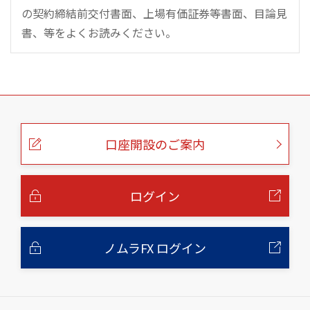
の契約締結前交付書面、上場有価証券等書面、目論見
書、等をよくお読みください。
こ
の
ペ
ー
口座開設のご案内
ジ
の
本
文
へ
ログイン
ノムラFX ログイン