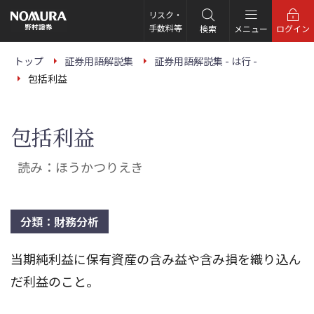
こ
の
リスク・
ペ
手数料等
検索
メニュー
ログイン
ー
ジ
の
トップ
証券用語解説集
証券用語解説集 - は行 -
本
包括利益
文
へ
包括利益
読み：ほうかつりえき
分類：財務分析
当期純利益に保有資産の含み益や含み損を織り込ん
だ利益のこと。