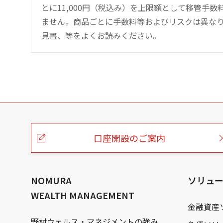
とに11,000円（税込み）を上限額として移管手
ません。商品ごとに手数料等およびリスクは異な
見書、等をよくお読みください。
こ
の
ペ
ー
口座開設のご案内
ジ
の
本
文
へ
NOMURA
ソリュ
WEALTH MANAGEMENT
金融資産
野村ウェルス・マネジメントの強み