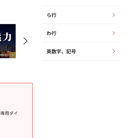
ら行
わ行
英数字、記号
様専用ダイ