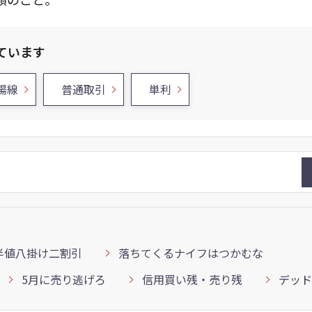
ています
陽線
普通取引
単利
半値八掛け二割引
落ちてくるナイフはつかむな
5月に売り逃げろ
信用買い残・売り残
デッド