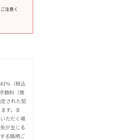
うご注意く
43％（税込
時手数料（換
設定された契
ります。ま
用いただく場
損失が生じる
管する銘柄ご