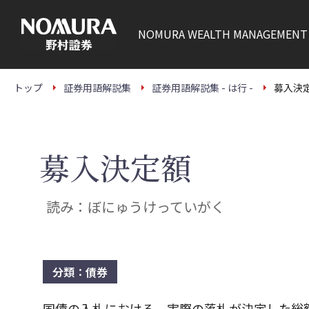
こ
の
ペ
NOMURA
WEALTH MANAGEMENT
ー
ジ
の
本
文
トップ
証券用語解説集
証券用語解説集 - は行 -
募入決
へ
募入決定額
読み：ぼにゅうけっていがく
分類：債券
国債の入札における、実際の落札が決定した総