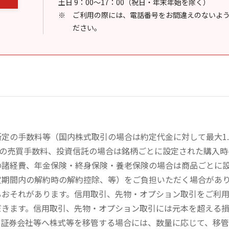
土日 9：00～17：00（祝日・年末年始を除く）
ご利用の際には、電話番号をお間違えのないよ
ださい。
定の手数料等（国内株式取引の場合は約定代金に対して最大1.
））の売買手数料、投資信託の場合は銘柄ごとに設定された購入
の諸経費、年金保険・終身保険・養老保険の場合は商品ごとに
定期間内の解約時の解約控除、等）をご負担いただく場合があ
るおそれがあります。信用取引、先物・オプション取引をご利
だきます。信用取引、先物・オプション取引には元本を超える
の証券会社等へ株式等を移管する場合には、数量に応じて、移