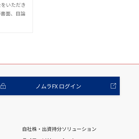
金をいただき
等書面、目論
ノムラFX ログイン
自社株・出資持分ソリューション