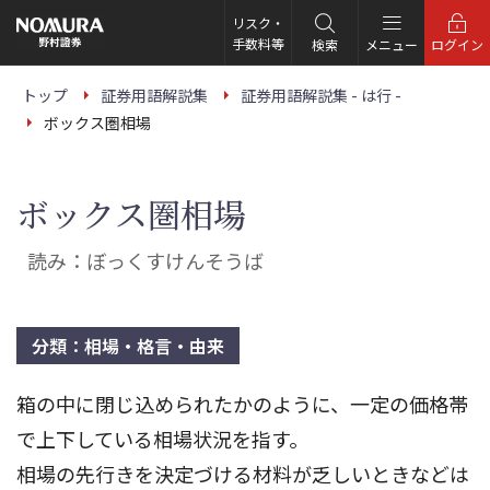
こ
の
リスク・
ペ
手数料等
検索
メニュー
ログイン
ー
ジ
の
トップ
証券用語解説集
証券用語解説集 - は行 -
本
ボックス圏相場
文
へ
ボックス圏相場
読み：ぼっくすけんそうば
分類：相場・格言・由来
箱の中に閉じ込められたかのように、一定の価格帯
で上下している相場状況を指す。
相場の先行きを決定づける材料が乏しいときなどは