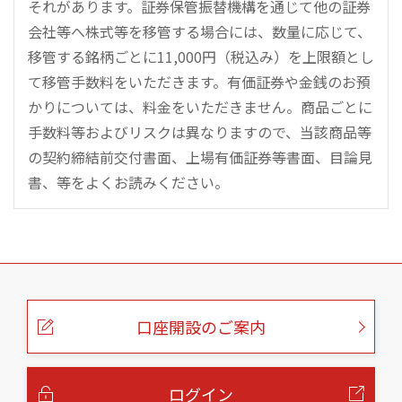
それがあります。証券保管振替機構を通じて他の証券
会社等へ株式等を移管する場合には、数量に応じて、
移管する銘柄ごとに11,000円（税込み）を上限額とし
て移管手数料をいただきます。有価証券や金銭のお預
かりについては、料金をいただきません。商品ごとに
手数料等およびリスクは異なりますので、当該商品等
の契約締結前交付書面、上場有価証券等書面、目論見
書、等をよくお読みください。
こ
の
ペ
ー
口座開設のご案内
ジ
の
本
文
へ
ログイン