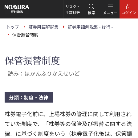
こ
の
リスク・
ペ
手数料等
検索
メニュー
ログイン
ー
ジ
の
トップ
証券用語解説集
証券用語解説集 - は行 -
本
保管振替制度
文
へ
保管振替制度
読み：ほかんふりかえせいど
分類：制度・法律
株券電子化前に、上場株券の管理に関して利用され
ていた制度で、「株券等の保管及び振替に関する法
律」に基づく制度をいう（株券電子化後は、保管振