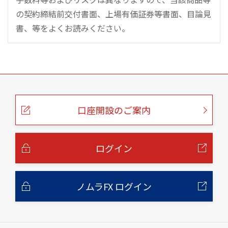
の契約締結前交付書面、上場有価証券等書面、目論見
書、等をよくお読みください。
こ
の
ペ
ー
口座開設のご案内
ジ
の
本
文
へ
ログイン
ノムラFX ログイン