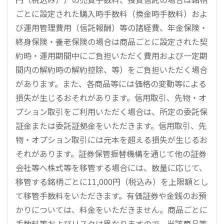
ごとに設定された購入時手数料（換金時手数料）およ
び運用管理費用（信託報酬）等の諸経費、年金保険・
終身保険・養老保険の場合は商品ごとに設定された契
約時・運用期間中にご負担いただく費用および一定期
間内の解約時の解約控除、等）をご負担いただく場合
があります。また、各商品等には価格の変動等による
損失が生じるおそれがあります。信用取引、先物・オ
プション取引をご利用いただく場合は、所定の委託保
証金または委託証拠金をいただきます。信用取引、先
物・オプション取引には元本を超える損失が生じるお
それがあります。証券保管振替機構を通じて他の証券
会社等へ株式等を移管する場合には、数量に応じて、
移管する銘柄ごとに11,000円（税込み）を上限額とし
て移管手数料をいただきます。有価証券や金銭のお預
かりについては、料金をいただきません。商品ごとに
手数料等およびリスクは異なりますので、当該商品等