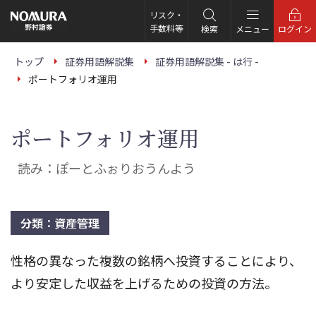
こ
の
リスク・
ペ
手数料等
検索
メニュー
ログイン
ー
ジ
の
トップ
証券用語解説集
証券用語解説集 - は行 -
本
ポートフォリオ運用
文
へ
ポートフォリオ運用
読み：ぽーとふぉりおうんよう
分類：資産管理
性格の異なった複数の銘柄へ投資することにより、
より安定した収益を上げるための投資の方法。