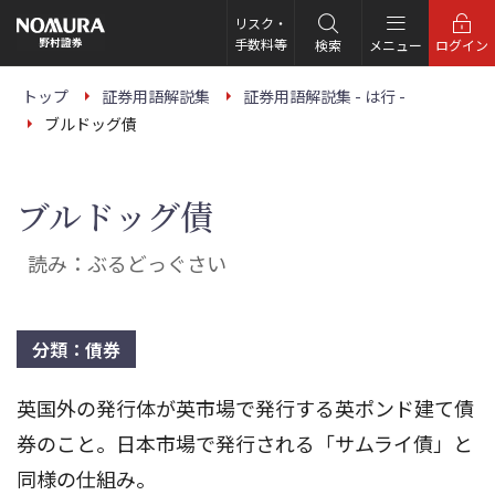
こ
の
リスク・
ペ
手数料等
検索
メニュー
ログイン
ー
ジ
の
トップ
証券用語解説集
証券用語解説集 - は行 -
本
ブルドッグ債
文
へ
ブルドッグ債
読み：ぶるどっぐさい
分類：債券
英国外の発行体が英市場で発行する英ポンド建て債
券のこと。日本市場で発行される「サムライ債」と
同様の仕組み。