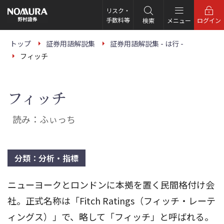
こ
の
リスク・
ペ
手数料等
検索
メニュー
ログイン
ー
ジ
の
トップ
証券用語解説集
証券用語解説集 - は行 -
本
フィッチ
文
へ
フィッチ
読み：ふぃっち
分類：分析・指標
ニューヨークとロンドンに本拠を置く民間格付け会
社。正式名称は「Fitch Ratings（フィッチ・レーテ
ィングス）」で、略して「フィッチ」と呼ばれる。