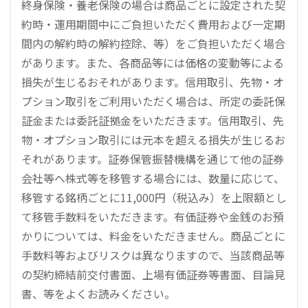
終身保険・養老保険の場合は商品ごとに設定された契
約時・運用期間中にご負担いただく費用および一定期
間内の解約時の解約控除、等）をご負担いただく場合
があります。また、各商品等には価格の変動等による
損失が生じるおそれがあります。信用取引、先物・オ
プション取引をご利用いただく場合は、所定の委託保
証金または委託証拠金をいただきます。信用取引、先
物・オプション取引には元本を超える損失が生じるお
それがあります。証券保管振替機構を通じて他の証券
会社等へ株式等を移管する場合には、数量に応じて、
移管する銘柄ごとに11,000円（税込み）を上限額とし
て移管手数料をいただきます。有価証券や金銭のお預
かりについては、料金をいただきません。商品ごとに
手数料等およびリスクは異なりますので、当該商品等
の契約締結前交付書面、上場有価証券等書面、目論見
書、等をよくお読みください。