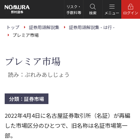
こ
の
リスク・
ペ
手数料等
検索
メニュー
ログイン
ー
ジ
の
トップ
証券用語解説集
証券用語解説集 - は行 -
本
プレミア市場
文
へ
プレミア市場
読み：ぷれみあしじょう
分類：証券市場
2022年4月4日に名古屋証券取引所（名証）が再編
した市場区分のひとつで、旧名称は名証市場第一
部。