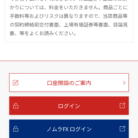
かりについては、料金をいただきません。商品ごとに
手数料等およびリスクは異なりますので、当該商品等
の契約締結前交付書面、上場有価証券等書面、目論見
書、等をよくお読みください。
こ
の
ペ
ー
口座開設のご案内
ジ
の
本
文
へ
ログイン
ノムラFX ログイン