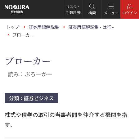
こ
の
リスク・
ペ
手数料等
検索
メニュー
ログイン
ー
ジ
の
トップ
証券用語解説集
証券用語解説集 - は行 -
本
ブローカー
文
へ
ブローカー
読み：ぶろーかー
分類：証券ビジネス
株式や債券の取引の当事者間を仲介する機関を指
す。