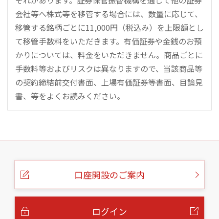
それがあります。証券保管振替機構を通じて他の証券
会社等へ株式等を移管する場合には、数量に応じて、
移管する銘柄ごとに11,000円（税込み）を上限額とし
て移管手数料をいただきます。有価証券や金銭のお預
かりについては、料金をいただきません。商品ごとに
手数料等およびリスクは異なりますので、当該商品等
の契約締結前交付書面、上場有価証券等書面、目論見
書、等をよくお読みください。
こ
の
ペ
ー
口座開設のご案内
ジ
の
本
文
へ
ログイン