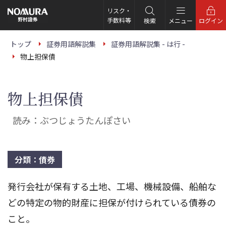
こ
の
リスク・
ペ
手数料等
検索
メニュー
ログイン
ー
ジ
の
トップ
証券用語解説集
証券用語解説集 - は行 -
本
物上担保債
文
へ
物上担保債
読み：ぶつじょうたんぽさい
分類：債券
発行会社が保有する土地、工場、機械設備、船舶な
どの特定の物的財産に担保が付けられている債券の
こと。