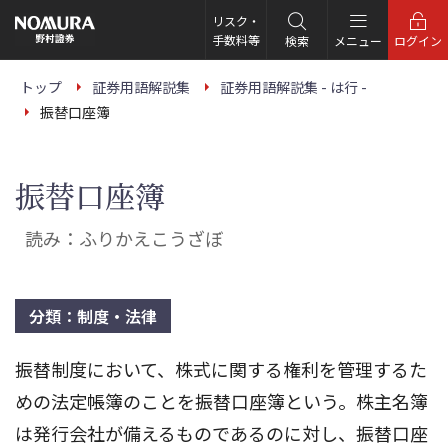
こ
の
リスク・
ペ
手数料等
検索
メニュー
ログイン
ー
ジ
の
トップ
証券用語解説集
証券用語解説集 - は行 -
本
振替口座簿
文
へ
振替口座簿
読み：ふりかえこうざぼ
分類：制度・法律
振替制度において、株式に関する権利を管理するた
めの法定帳簿のことを振替口座簿という。株主名簿
は発行会社が備えるものであるのに対し、振替口座