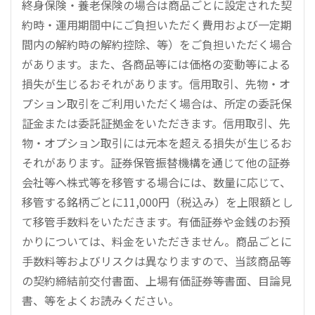
終身保険・養老保険の場合は商品ごとに設定された契
約時・運用期間中にご負担いただく費用および一定期
間内の解約時の解約控除、等）をご負担いただく場合
があります。また、各商品等には価格の変動等による
損失が生じるおそれがあります。信用取引、先物・オ
プション取引をご利用いただく場合は、所定の委託保
証金または委託証拠金をいただきます。信用取引、先
物・オプション取引には元本を超える損失が生じるお
それがあります。証券保管振替機構を通じて他の証券
会社等へ株式等を移管する場合には、数量に応じて、
移管する銘柄ごとに11,000円（税込み）を上限額とし
て移管手数料をいただきます。有価証券や金銭のお預
かりについては、料金をいただきません。商品ごとに
手数料等およびリスクは異なりますので、当該商品等
の契約締結前交付書面、上場有価証券等書面、目論見
書、等をよくお読みください。