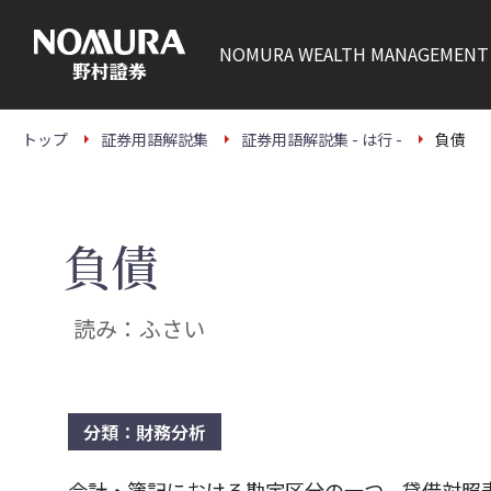
こ
の
ペ
NOMURA
WEALTH MANAGEMENT
ー
ジ
の
本
文
トップ
証券用語解説集
証券用語解説集 - は行 -
負債
へ
負債
読み：ふさい
分類：財務分析
会計・簿記における勘定区分の一つ。貸借対照