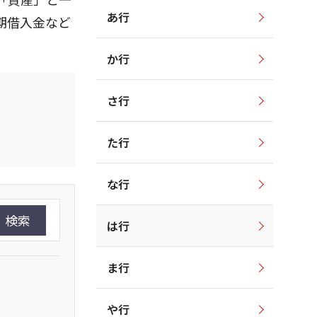
あ行
期借入金など
か行
さ行
た行
な行
検索
は行
ま行
や行