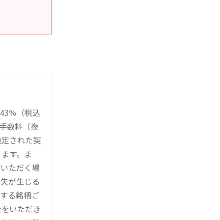
43％（税込
時手数料（換
設定された契
ります。ま
用いただく場
損失が生じる
管する銘柄ご
金をいただき