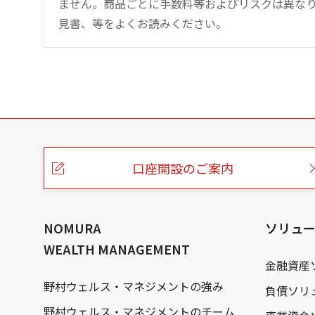
ません。商品ごとに手数料等およびリスクは異な
見書、等をよくお読みください。
こ
の
ペ
ー
口座開設のご案内
ジ
の
本
文
へ
NOMURA
ソリュ
WEALTH MANAGEMENT
金融資産
野村ウェルス・マネジメントの強み
負債ソリ
野村ウェルス・マネジメントのチーム