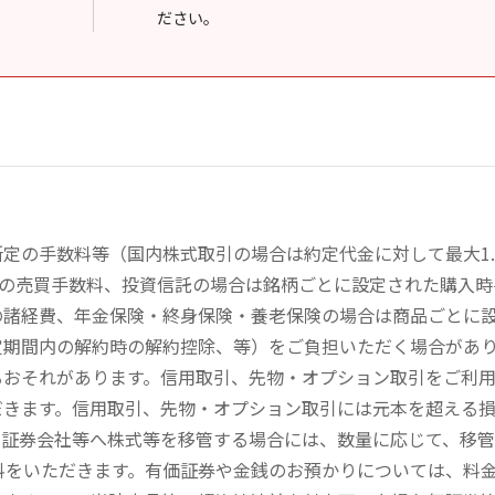
ださい。
定の手数料等（国内株式取引の場合は約定代金に対して最大1.
））の売買手数料、投資信託の場合は銘柄ごとに設定された購入
の諸経費、年金保険・終身保険・養老保険の場合は商品ごとに
定期間内の解約時の解約控除、等）をご負担いただく場合があ
るおそれがあります。信用取引、先物・オプション取引をご利
だきます。信用取引、先物・オプション取引には元本を超える
の証券会社等へ株式等を移管する場合には、数量に応じて、移
数料をいただきます。有価証券や金銭のお預かりについては、料