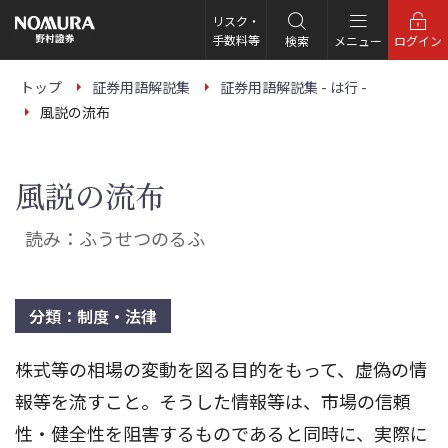
こ
の
リスク・
ペ
手数料等
検索
メニュー
ログイン
ー
ジ
の
トップ
証券用語解説集
証券用語解説集 - は行 -
本
風説の流布
文
へ
風説の流布
読み：ふうせつのるふ
分類：制度・法律
株式等の相場の変動を図る目的をもって、虚偽の情
報等を流すこと。そうした情報等は、市場の信頼
性・健全性を阻害するものであると同時に、実際に