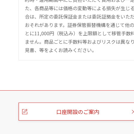
た、各商品等には価格の変動等による損失が生じ
合は、所定の委託保証金または委託証拠金をいた
おそれがあります。証券保管振替機構を通じて他
とに11,000円（税込み）を上限額として移管手
ません。商品ごとに手数料等およびリスクは異な
見書、等をよくお読みください。
こ
の
ペ
ー
口座開設のご案内
ジ
の
本
文
へ