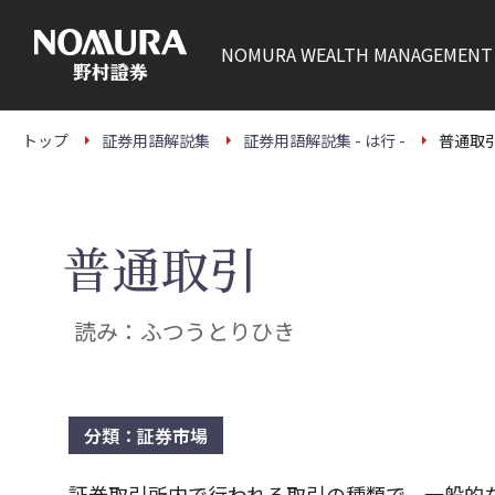
こ
の
ペ
NOMURA
WEALTH MANAGEMENT
ー
ジ
の
本
文
トップ
証券用語解説集
証券用語解説集 - は行 -
普通取
へ
普通取引
読み：ふつうとりひき
分類：証券市場
証券取引所内で行われる取引の種類で、一般的