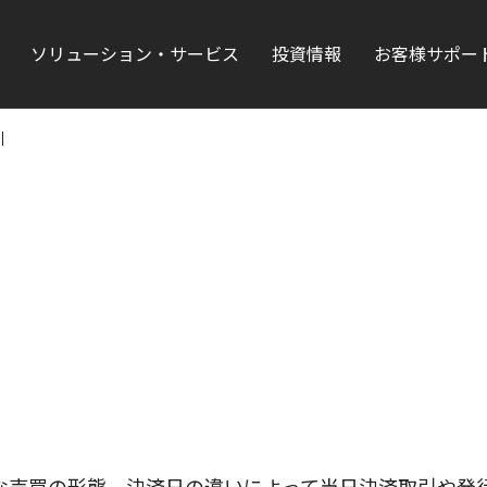
ソリューション・サービス
投資情報
お客様サポー
引
な売買の形態。決済日の違いによって当日決済取引や発