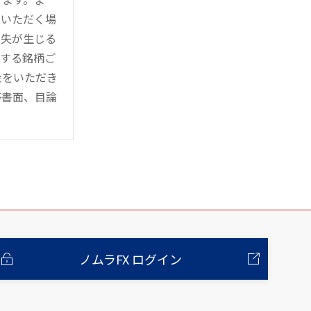
用いただく場
損失が生じる
管する銘柄ご
金をいただき
等書面、目論
ノムラFX ログイン