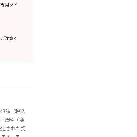
様専用ダイ
うご注意く
43％（税込
時手数料（換
設定された契
ります。ま