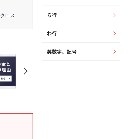
ら行
クロス
わ行
英数字、記号