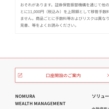
おそれがあります。証券保管振替機構を通じて他
とに11,000円（税込み）を上限額として移管手
ません。商品ごとに手数料等およびリスクは異な
見書、等をよくお読みください。
こ
の
ペ
ー
口座開設のご案内
ジ
の
本
文
へ
NOMURA
ソリュ
WEALTH MANAGEMENT
金融資産