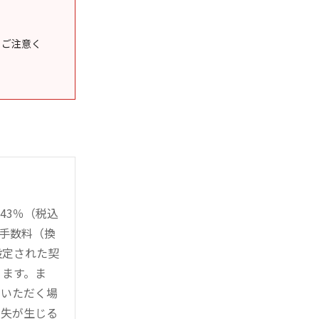
うご注意く
43％（税込
時手数料（換
設定された契
ります。ま
用いただく場
損失が生じる