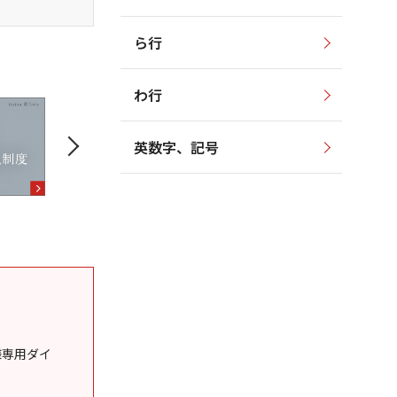
ら行
わ行
英数字、記号
様専用ダイ