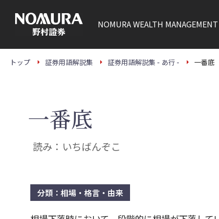
こ
の
ペ
NOMURA
WEALTH MANAGEMENT
ー
ジ
の
本
文
トップ
証券用語解説集
証券用語解説集 - あ行 -
一番底
へ
一番底
読み：いちばんぞこ
分類：相場・格言・由来
相場下落時において、段階的に相場が下落して