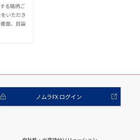
管する銘柄ご
金をいただき
等書面、目論
ノムラFX ログイン
自社株・出資持分ソリューション