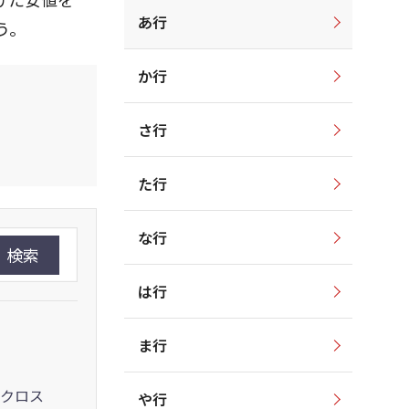
あ行
う。
か行
さ行
た行
な行
検索
は行
ま行
クロス
や行