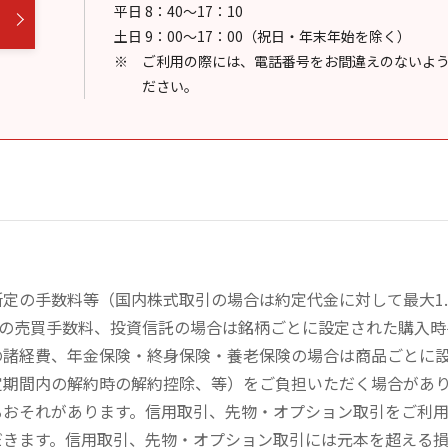
平日 8：40～17：10
土日 9：00～17：00（祝日・年末年始を除く）
ご利用の際には、電話番号をお間違えのないよ
ださい。
定の手数料等（国内株式取引の場合は約定代金に対して最大1.
））の売買手数料、投資信託の場合は銘柄ごとに設定された購入
の諸経費、年金保険・終身保険・養老保険の場合は商品ごとに
定期間内の解約時の解約控除、等）をご負担いただく場合があ
るおそれがあります。信用取引、先物・オプション取引をご利
だきます。信用取引、先物・オプション取引には元本を超える