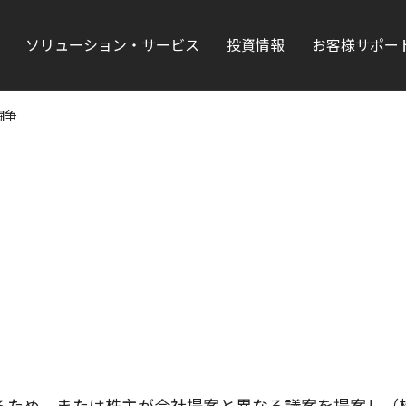
ソリューション・サービス
投資情報
お客様サポー
闘争
るため、または株主が会社提案と異なる議案を提案し（