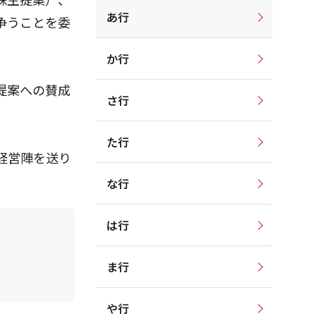
あ行
争うことを委
か行
提案への賛成
さ行
た行
経営陣を送り
な行
は行
ま行
や行