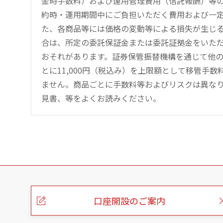
金時手数料）および運用管理費用（信託報酬）等
約時・運用期間中にご負担いただく費用および一
た、各商品等には価格の変動等による損失が生じ
合は、所定の委託保証金または委託証拠金をいた
おそれがあります。証券保管振替機構を通じて他
とに11,000円（税込み）を上限額として移管手
ません。商品ごとに手数料等およびリスクは異な
見書、等をよくお読みください。
こ
の
ペ
ー
口座開設のご案内
ジ
の
本