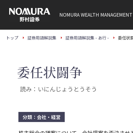
こ
の
ペ
NOMURA
WEALTH MANAGEMENT
ー
ジ
の
本
文
トップ
証券用語解説集
証券用語解説集 - あ行 -
委任状
へ
委任状闘争
読み：いにんじょうとうそう
分類：会社・経営
株主総会の議案について、会社提案を否決させ