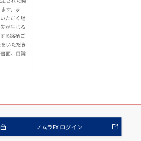
設定された契
ります。ま
用いただく場
損失が生じる
管する銘柄ご
金をいただき
等書面、目論
ノムラFX ログイン