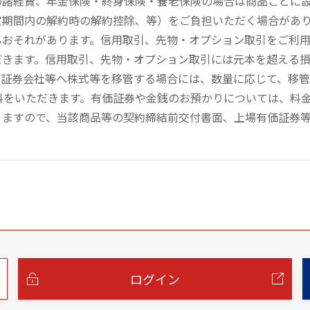
の諸経費、年金保険・終身保険・養老保険の場合は商品ごとに
定期間内の解約時の解約控除、等）をご負担いただく場合があ
るおそれがあります。信用取引、先物・オプション取引をご利
だきます。信用取引、先物・オプション取引には元本を超える
の証券会社等へ株式等を移管する場合には、数量に応じて、移
数料をいただきます。有価証券や金銭のお預かりについては、料
りますので、当該商品等の契約締結前交付書面、上場有価証券
ログイン