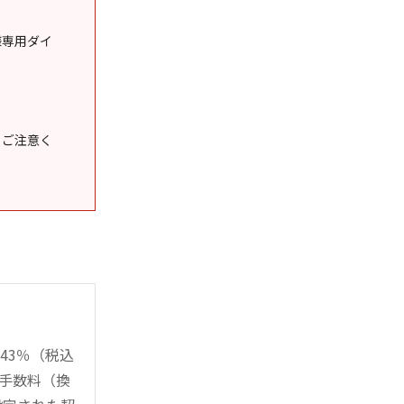
様専用ダイ
うご注意く
43％（税込
時手数料（換