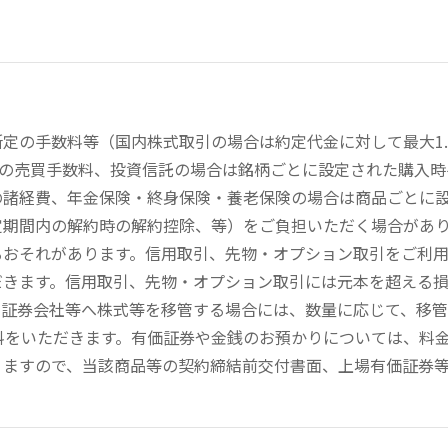
定の手数料等（国内株式取引の場合は約定代金に対して最大1.
））の売買手数料、投資信託の場合は銘柄ごとに設定された購入
の諸経費、年金保険・終身保険・養老保険の場合は商品ごとに
定期間内の解約時の解約控除、等）をご負担いただく場合があ
るおそれがあります。信用取引、先物・オプション取引をご利
だきます。信用取引、先物・オプション取引には元本を超える
の証券会社等へ株式等を移管する場合には、数量に応じて、移
数料をいただきます。有価証券や金銭のお預かりについては、料
りますので、当該商品等の契約締結前交付書面、上場有価証券