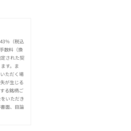
43％（税込
時手数料（換
設定された契
ります。ま
用いただく場
損失が生じる
管する銘柄ご
金をいただき
等書面、目論