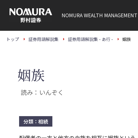
こ
の
ペ
NOMURA
WEALTH MANAGEMENT
ー
ジ
の
本
文
トップ
証券用語解説集
証券用語解説集 - あ行 -
姻族
へ
姻族
読み：いんぞく
分類：相続
配偶者の一方と他方の血族を相互に姻族という