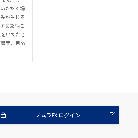
用いただく場
損失が生じる
管する銘柄ご
金をいただき
等書面、目論
ノムラFX ログイン