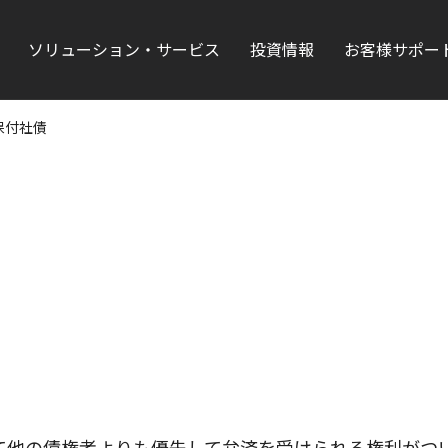
ソリューション・サービス
投資情報
お客様サポー
保付社債
て他の債権者よりも優先して弁済を受けられる権利がつ