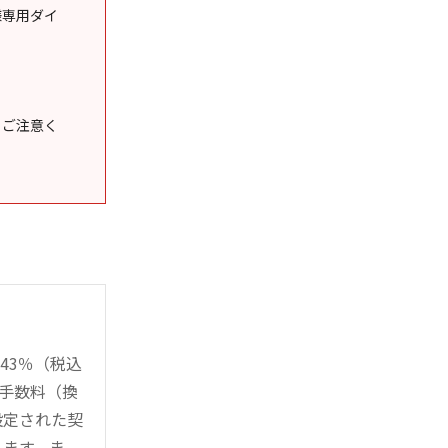
様専用ダイ
うご注意く
43％（税込
時手数料（換
設定された契
ります。ま