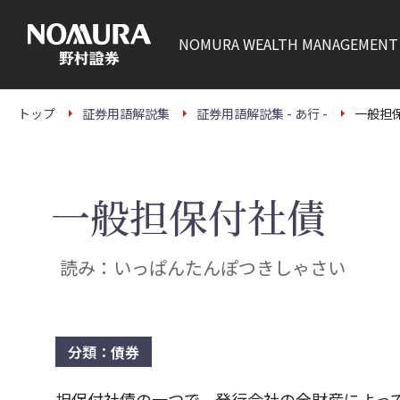
こ
の
ペ
NOMURA
WEALTH MANAGEMENT
ー
ジ
の
本
文
トップ
証券用語解説集
証券用語解説集 - あ行 -
一般担
へ
一般担保付社債
読み：いっぱんたんぽつきしゃさい
分類：債券
担保付社債の一つで、発行会社の全財産によっ