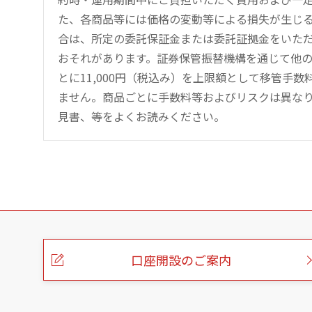
た、各商品等には価格の変動等による損失が生じ
合は、所定の委託保証金または委託証拠金をいた
おそれがあります。証券保管振替機構を通じて他
とに11,000円（税込み）を上限額として移管手
ません。商品ごとに手数料等およびリスクは異な
見書、等をよくお読みください。
こ
の
ペ
ー
口座開設のご案内
ジ
の
本
文
へ