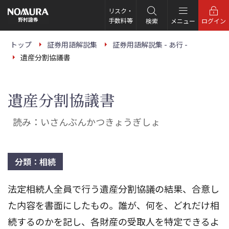
こ
の
リスク・
ペ
手数料等
検索
メニュー
ログイン
ー
ジ
の
トップ
証券用語解説集
証券用語解説集 - あ行 -
本
遺産分割協議書
文
へ
遺産分割協議書
読み：いさんぶんかつきょうぎしょ
分類：相続
法定相続人全員で行う遺産分割協議の結果、合意し
た内容を書面にしたもの。誰が、何を、どれだけ相
続するのかを記し、各財産の受取人を特定できるよ